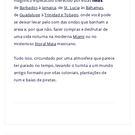
magnífico espetáculo oferecido por estas
ilhas
,
de
Barbados
à
Jamaica
, de
St. Lucia
às
Bahamas
,
de
Guadalupe
à
Trinidad e Tobago
, onde você pode
se deixar levar pelo som das ondas que banham a
areia e, por que não, fazer compras e desfrutar de
uma vida noturna na moderna
Miami
ou no
misterioso
litoral Maia
mexicano.
Tudo isso, circundado por uma atmosfera que parece
ter parado no tempo, levando o turista a um mundo
antigo formado por vilas coloniais, plantações de
rum e baías de piratas.