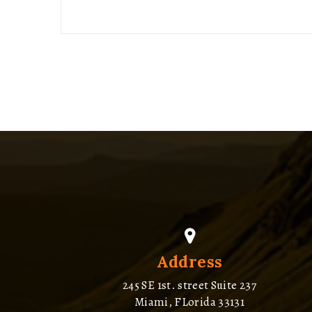
Address
245 SE 1st. street Suite 237
Miami, FLorida 33131