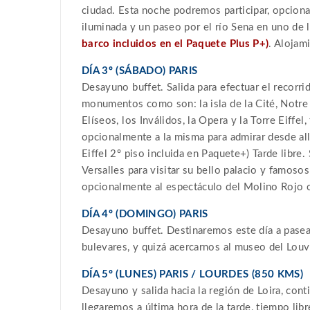
ciudad. Esta noche podremos participar, opcional
iluminada y un paseo por el río Sena en uno d
barco incluidos en el Paquete Plus P+)
. Alojam
DÍA 3º (SÁBADO) PARIS
Desayuno buffet. Salida para efectuar el recorrid
monumentos como son: la isla de la Cité, Notre
Elíseos, los Inválidos, la Opera y la Torre Eiffel
opcionalmente a la misma para admirar desde allí
Eiffel 2º piso incluida en Paquete+) Tarde libre.
Versalles para visitar su bello palacio y famosos
opcionalmente al espectáculo del Molino Rojo o
DÍA 4º (DOMINGO) PARIS
Desayuno buffet. Destinaremos este día a pasear
bulevares, y quizá acercarnos al museo del Louv
DÍA 5º (LUNES) PARIS / LOURDES (850 KMS)
Desayuno y salida hacia la región de Loira, con
llegaremos a última hora de la tarde, tiempo libr